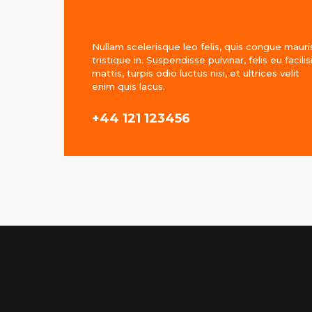
Nullam scelerisque leo felis, quis congue mauri
tristique in. Suspendisse pulvinar, felis eu facilis
mattis, turpis odio luctus nisi, et ultrices velit
enim quis lacus.
+44 121 123456