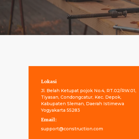
Lokasi
Jl. Belah Ketupat pojok No.4, RT.02/RW.01,
Tiyasan, Condongcatur, Kec. Depok,
Kabupaten Sleman, Daerah Istimewa
Yogyakarta 55283
Email:
support@construction.com