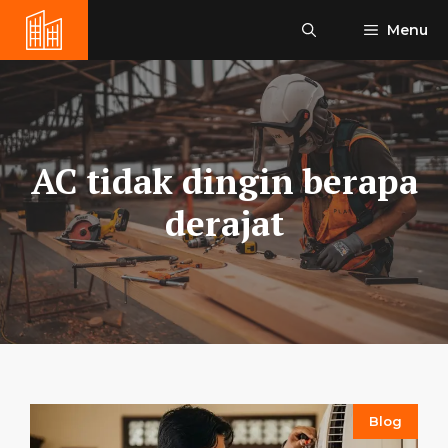
Skip
Menu
to
content
AC tidak dingin berapa
derajat
Blog