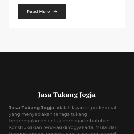
Read More
Jasa Tukang Jogja
Jasa Tukang Jogja
adalah layanan profesional
yang menyediakan tenaga tukang
berpengalaman untuk berbagai kebutuhan
konstruksi dan renovasi di Yogyakarta. Mulai dari
bangun rumah, renovasi dapur, pasang keramik,