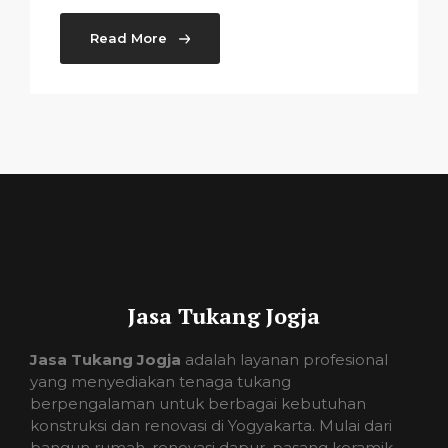
Read More
Jasa Tukang Jogja
Jasa Tukang Jogja
adalah layanan profesional
yang menyediakan tenaga tukang
berpengalaman untuk berbagai kebutuhan
konstruksi dan renovasi di Yogyakarta. Mulai dari
bangun rumah, renovasi dapur, pasang keramik,