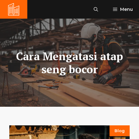
Skip
Menu
to
content
Cara Mengatasi atap
seng bocor
Blog