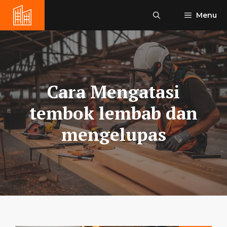
Skip
Menu
to
content
Cara Mengatasi
tembok lembab dan
mengelupas