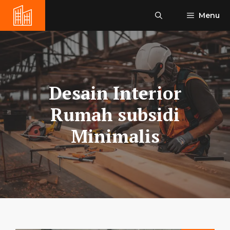
Skip
Menu
to
content
Desain Interior
Rumah subsidi
Minimalis