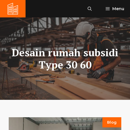
Skip
Menu
to
content
Desain rumah subsidi
Type 30 60
Blog