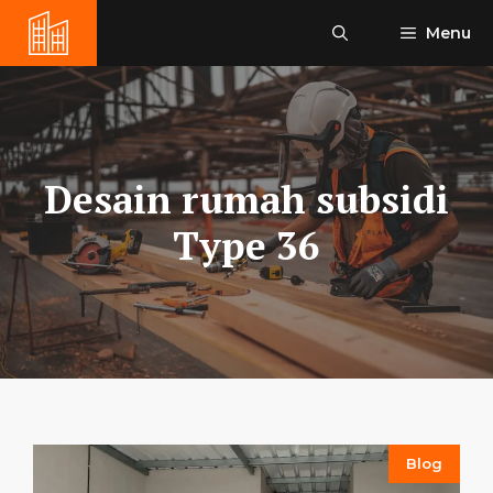
Skip
Menu
to
content
Desain rumah subsidi
Type 36
Blog