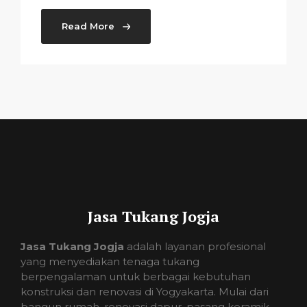
Read More
Jasa Tukang Jogja
Jasa Tukang Jogja
adalah layanan profesional
yang menyediakan tenaga tukang
berpengalaman untuk berbagai kebutuhan
konstruksi dan renovasi di Yogyakarta. Mulai dari
bangun rumah, renovasi dapur, pasang keramik,