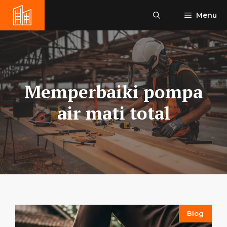
Skip
Menu
to
content
Memperbaiki pompa
air mati total
Blog