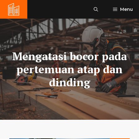
Skip
Menu
to
content
Mengatasi bocor pada
pertemuan atap dan
dinding