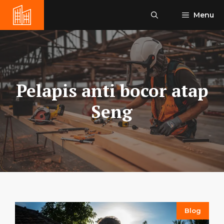
Skip
Menu
to
content
Pelapis anti bocor atap
Seng
Blog