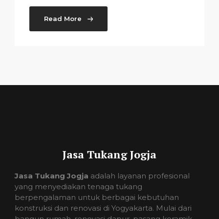
Read More
Jasa Tukang Jogja
Jasa Tukang Jogja
adalah layanan profesional
yang menyediakan tenaga tukang
berpengalaman untuk berbagai kebutuhan
konstruksi dan renovasi di Yogyakarta. Mulai dari
bangun rumah, renovasi dapur, pasang keramik,