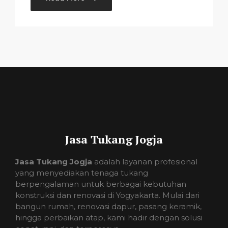
Jasa Tukang Jogja
Jasa Tukang Jogja
adalah layanan profesional
yang menyediakan tenaga tukang
berpengalaman untuk berbagai kebutuhan
konstruksi dan renovasi di Yogyakarta. Mulai dari
bangun rumah, renovasi dapur, pasang keramik,
hingga perbaikan atap, kami hadir dengan solusi