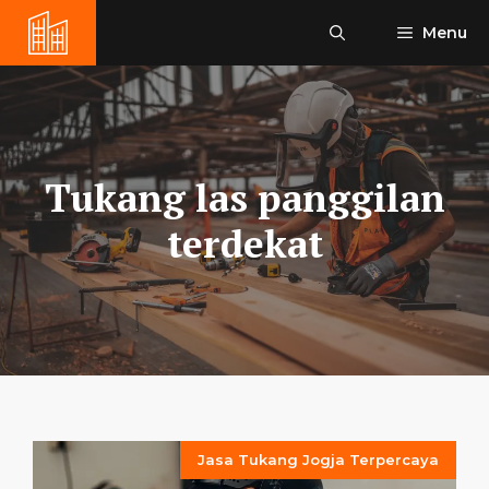
Skip
Menu
to
content
Tukang las panggilan
terdekat
Jasa Tukang Jogja Terpercaya