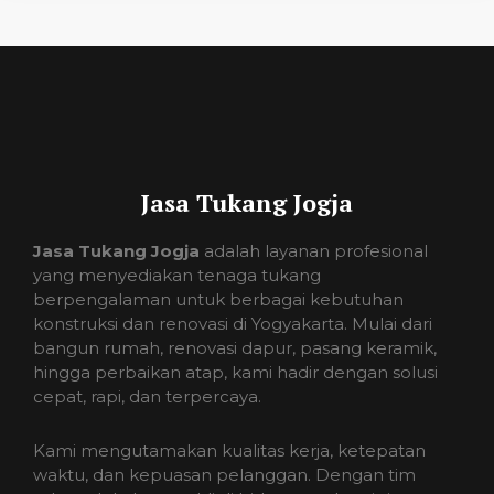
Jasa Tukang Jogja
Jasa Tukang Jogja
adalah layanan profesional
yang menyediakan tenaga tukang
berpengalaman untuk berbagai kebutuhan
konstruksi dan renovasi di Yogyakarta. Mulai dari
bangun rumah, renovasi dapur, pasang keramik,
hingga perbaikan atap, kami hadir dengan solusi
cepat, rapi, dan terpercaya.
Kami mengutamakan kualitas kerja, ketepatan
waktu, dan kepuasan pelanggan. Dengan tim