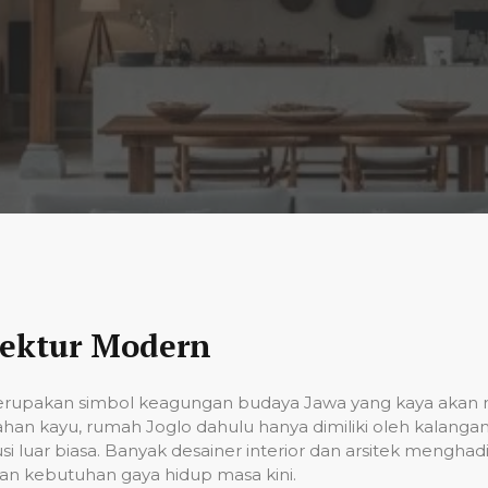
tektur Modern
upakan simbol keagungan budaya Jawa yang kaya akan nila
han kayu, rumah Joglo dahulu hanya dimiliki oleh kalang
 luar biasa. Banyak desainer interior dan arsitek menghad
n kebutuhan gaya hidup masa kini.