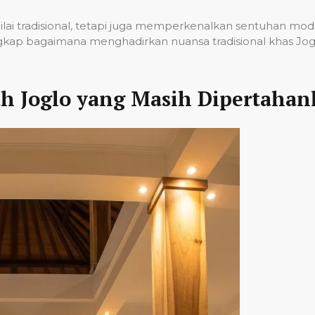
lai tradisional, tetapi juga memperkenalkan sentuhan moder
engkap bagaimana menghadirkan nuansa tradisional khas Jo
ah Joglo yang Masih Dipertaha